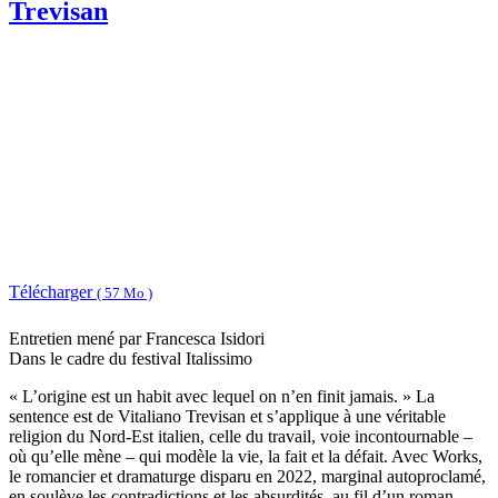
Trevisan
Télécharger
( 57 Mo )
Entretien mené par Francesca Isidori
Dans le cadre du festival Italissimo
« L’origine est un habit avec lequel on n’en finit jamais. » La
sentence est de Vitaliano Trevisan et s’applique à une véritable
religion du Nord-Est italien, celle du travail, voie incontournable –
où qu’elle mène – qui modèle la vie, la fait et la défait. Avec Works,
le romancier et dramaturge disparu en 2022, marginal autoproclamé,
en soulève les contradictions et les absurdités, au fil d’un roman